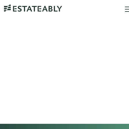
FR
Blogue Estateably
Découvrez comment Estate construit l'avenir de
l'administration des successions et des fiducies.
Et abonnez-vous à notre infolettre