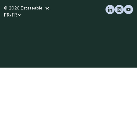
©
2026
Estateable Inc.
FR
/FR