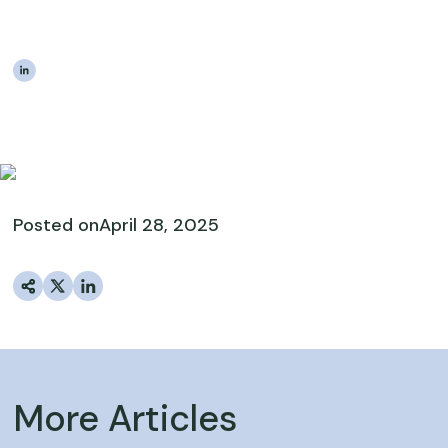
GoBankingRates
|
The Estateably Team
Posted on
April 28, 2025
More Articles