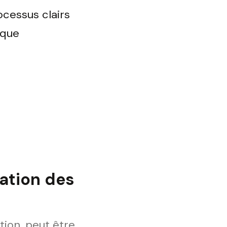
cessus clairs
ique
ation des
ion, peut être