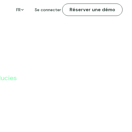
Réserver une démo
FR
Se connecter
ducies
ue vous devez
 l'automatisation
ents juridiques