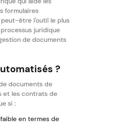
ique qui aide les
s formulaires
eut-être l'outil le plus
t processus juridique
a gestion de documents
automatisés ?
n de documents de
 et les contrats de
e si :
faible en termes de