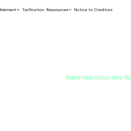
ablement
Tarification
Ressources
Notice to Creditors
Administration des fi
Tout ce q
savoir sur
des docum