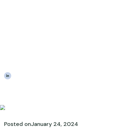
planification
successorale et de
l'administration grâce
aux testaments
numériques
|
The Estateably Team
Posted on
January 24, 2024