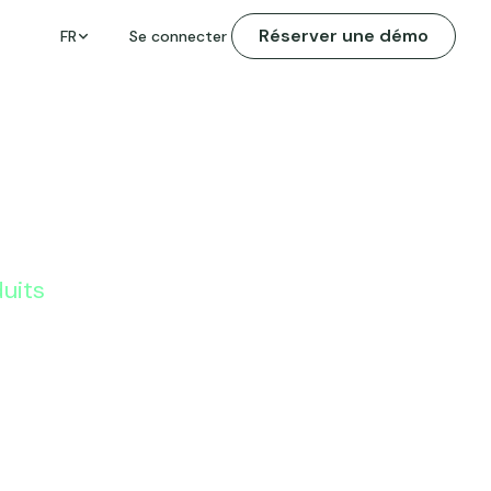
Réserver une démo
FR
Se connecter
duits
euf dans
ement - Mars