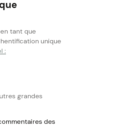
 que
 en tant que
thentification unique
l :
autres grandes
s commentaires des