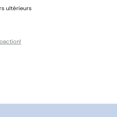
s ultérieurs
roaction
!