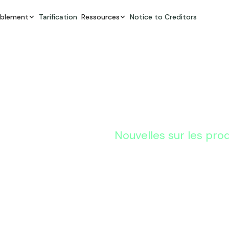
ablement
Tarification
Ressources
Notice to Creditors
Nouvelles sur les pro
Quoi de n
Estateabl
2022